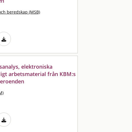
en
och beredskap (MSB)
analys, elektroniska
igt arbetsmaterial från KBM:s
 beroenden
M)