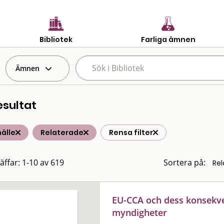
Bibliotek
Farliga ämnen
Ämnen
esultat
älle
Relaterade
Rensa filter
räffar: 1-10 av 619
Sortera på:
EU-CCA och dess konsekve
myndigheter