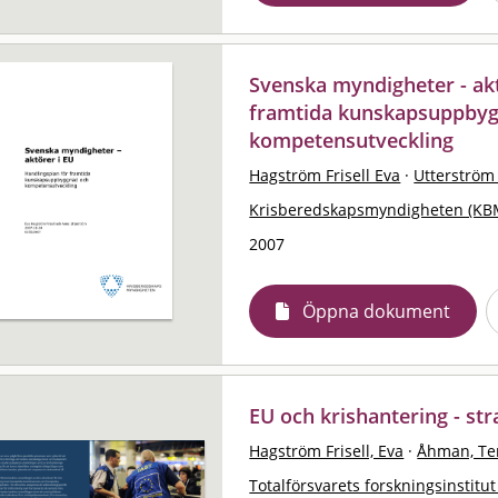
Svenska myndigheter - akt
framtida kunskapsuppby
kompetensutveckling
Hagström Frisell Eva
·
Utterström
Krisberedskapsmyndigheten (KB
2007
Öppna dokument
EU och krishantering - st
Hagström Frisell, Eva
·
Åhman, Te
Totalförsvarets forskningsinstitut