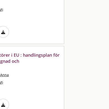
M)
örer i EU : handlingsplan för
ggnad och
 Anna
M)