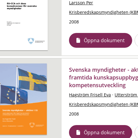
Larsson Per
Krisberedskapsmyndigheten (KB
2008
Öppna dokument
Svenska myndigheter - akt
framtida kunskapsuppby
kompetensutveckling
Hagström Frisell Eva
·
Utterström
Krisberedskapsmyndigheten (KB
2008
Öppna dokument