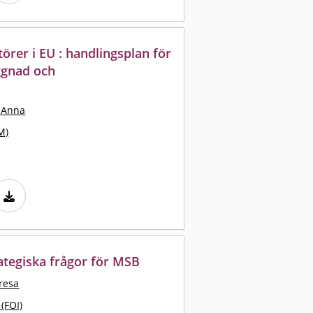
örer i EU : handlingsplan för
ggnad och
 Anna
M)
rategiska frågor för MSB
resa
 (FOI)