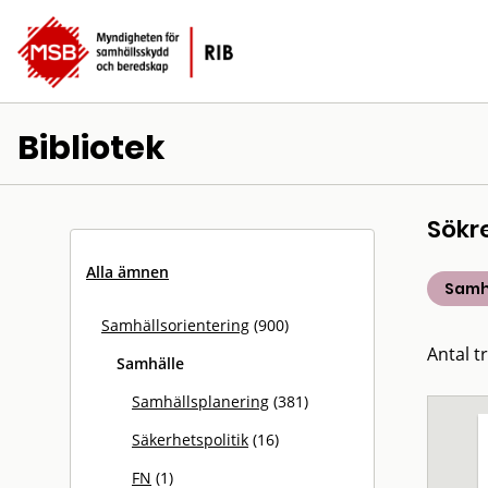
Bibliotek
Sökr
Alla ämnen
Samh
Samhällsorientering
(900)
Antal t
Samhälle
Samhällsplanering
(381)
Säkerhetspolitik
(16)
FN
(1)