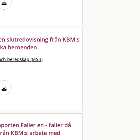
 : en slutredovisning från KBM:s
ska beroenden
och beredskap (MSB)
orten Faller en - faller då
g från KBM:s arbete med