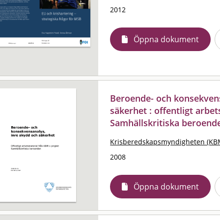
2012
Öppna dokument
Beroende- och konsekvens
säkerhet : offentligt arbe
Samhällskritiska beroend
Krisberedskapsmyndigheten (KB
2008
Öppna dokument