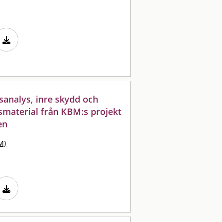
analys, inre skydd och
tsmaterial från KBM:s projekt
en
M)