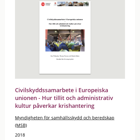
Civilskyddssamarbete i Europeiska
unionen - Hur tillit och administrativ
kultur påverkar krishantering
Myndigheten för samhällsskydd och beredskap
(MSB)
2018