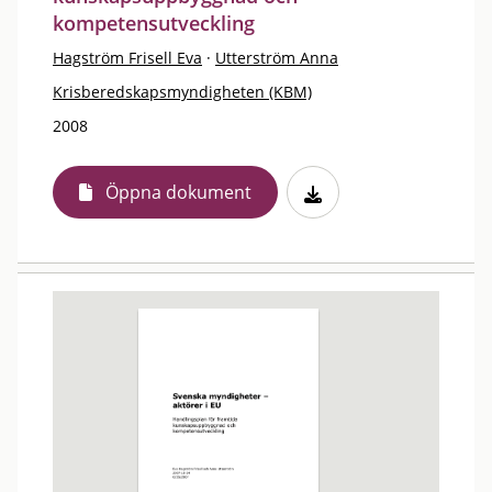
kompetensutveckling
Hagström Frisell Eva
·
Utterström Anna
Krisberedskapsmyndigheten (KBM)
2008
Öppna dokument