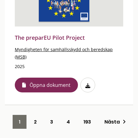
The preparEU Pilot Project
Myndigheten för samhällsskydd och beredskap
(MSB)
2025
Öppna dokument
1
2
3
4
193
Nästa