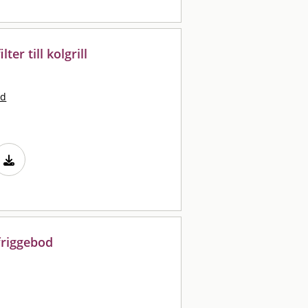
ter till kolgrill
nd
friggebod