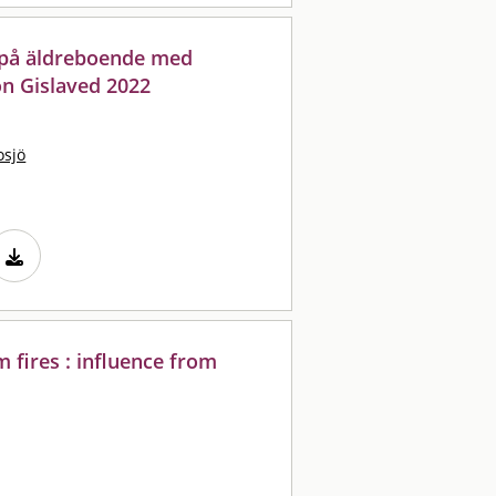
 på äldreboende med
on Gislaved 2022
osjö
fires : influence from