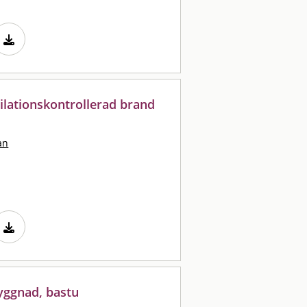
ilationskontrollerad brand
an
yggnad, bastu