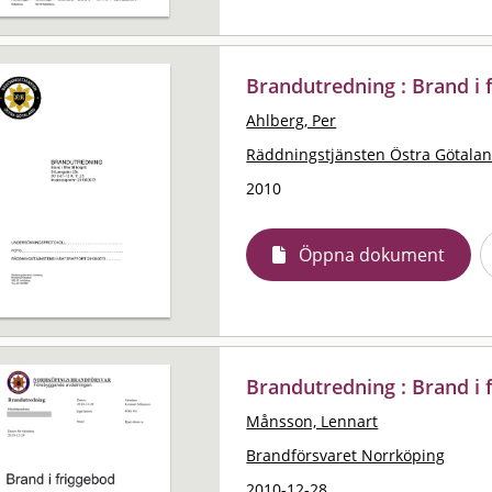
Brandutredning : Brand i fil
Ahlberg, Per
Räddningstjänsten Östra Götala
2010
Öppna dokument
Brandutredning : Brand i 
Månsson, Lennart
Brandförsvaret Norrköping
2010-12-28