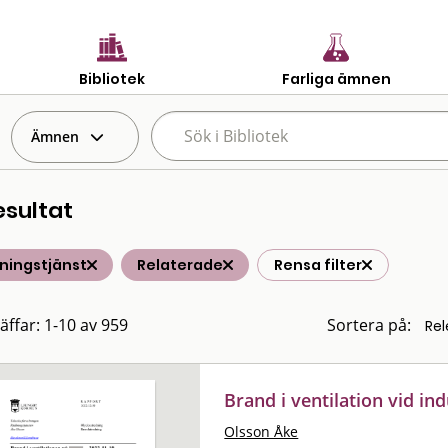
Bibliotek
Farliga ämnen
Ämnen
esultat
ningstjänst
Relaterade
Rensa filter
räffar: 1-10 av 959
Sortera på:
Brand i ventilation vid in
Olsson Åke