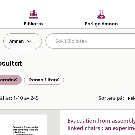
Bibliotek
Farliga ämnen
Ämnen
esultat
terade
Rensa filter
räffar: 1-10 av 245
Sortera på:
Evacuation from assembly 
linked chairs : an experim