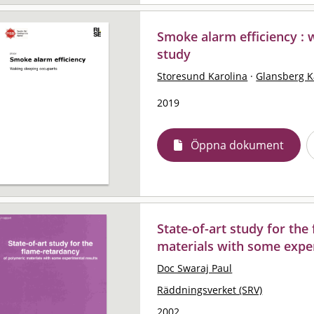
Smoke alarm efficiency : 
study
Storesund Karolina
·
Glansberg K
2019
Öppna dokument
State-of-art study for th
materials with some expe
Doc Swaraj Paul
Räddningsverket (SRV)
2002