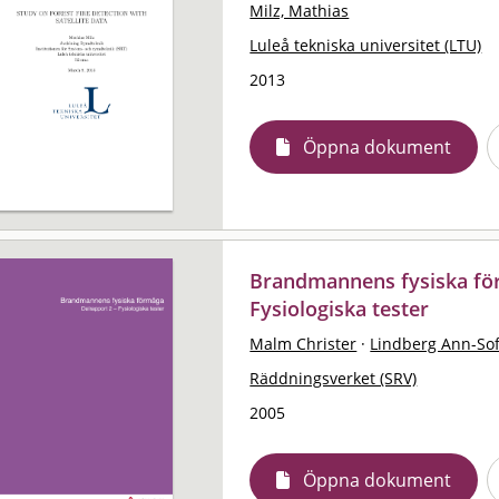
Milz, Mathias
Luleå tekniska universitet (LTU)
2013
Öppna dokument
Brandmannens fysiska för
Fysiologiska tester
Malm Christer
·
Lindberg Ann-Sof
Räddningsverket (SRV)
2005
Öppna dokument