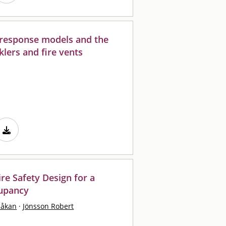
r response models and the
klers and fire vents
re Safety Design for a
cupancy
Håkan
·
Jönsson Robert