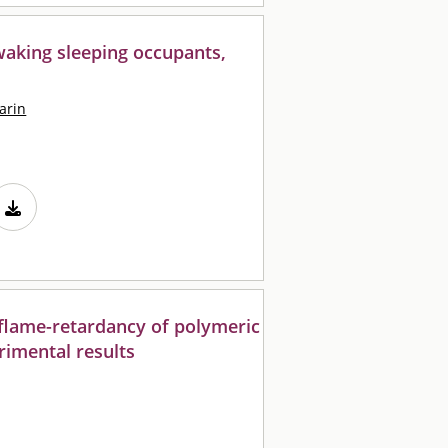
waking sleeping occupants,
arin
e flame-retardancy of polymeric
rimental results