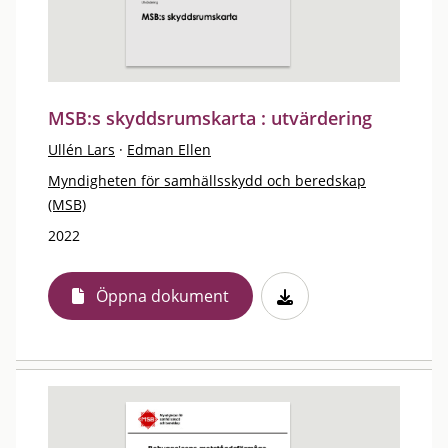
MSB:s skyddsrumskarta : utvärdering
Ullén Lars
·
Edman Ellen
Myndigheten för samhällsskydd och beredskap
(MSB)
2022
Öppna dokument