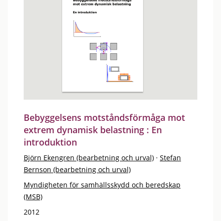
Bebyggelsens motståndsförmåga mot
extrem dynamisk belastning : En
introduktion
Björn Ekengren (bearbetning och urval)
·
Stefan
Bernson (bearbetning och urval)
Myndigheten för samhällsskydd och beredskap
(MSB)
2012