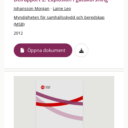
Johansson Morgan
·
Laine Leo
Myndigheten för samhällsskydd och beredskap
(MSB)
2012
Öppna dokument