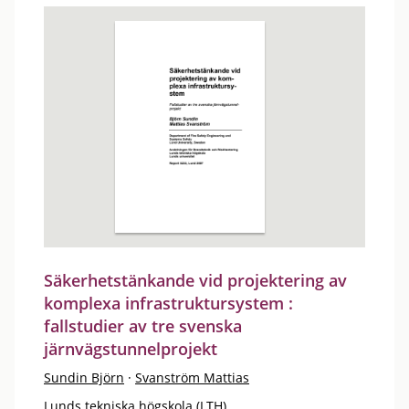
Säkerhetstänkande vid projektering av
komplexa infrastruktursystem :
fallstudier av tre svenska
järnvägstunnelprojekt
Sundin Björn
·
Svanström Mattias
Lunds tekniska högskola (LTH)