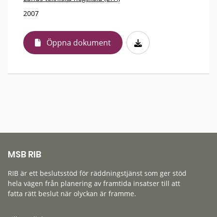
2007
Öppna dokument
MSB RIB
RIB är ett beslutsstöd för räddningstjänst som ger stöd
hela vägen från planering av framtida insatser till att
fatta rätt beslut när olyckan är framme.