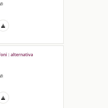
M)
ni : alternativa
M)