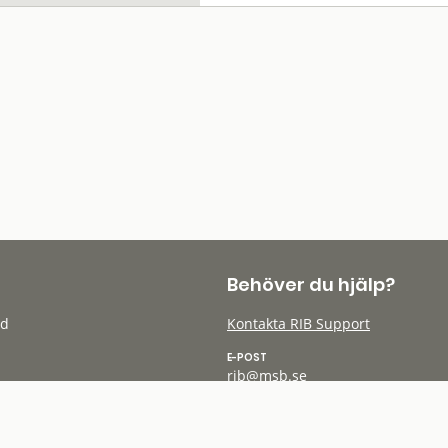
Behöver du hjälp?
öd
Kontakta RIB Support
E-POST
rib@msb.se