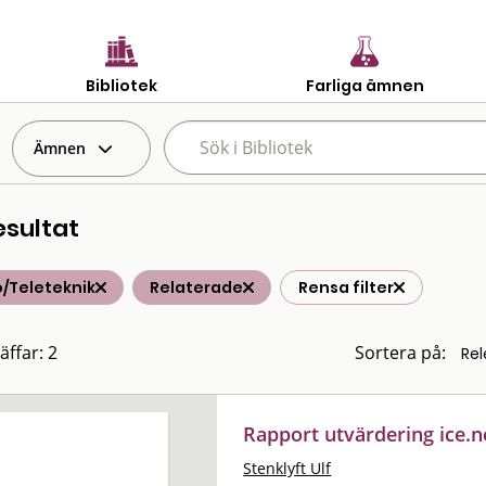
Bibliotek
Farliga ämnen
Ämnen
esultat
/Teleteknik
Relaterade
Rensa filter
äffar: 2
Sortera på:
Rapport utvärdering ice.n
Stenklyft Ulf