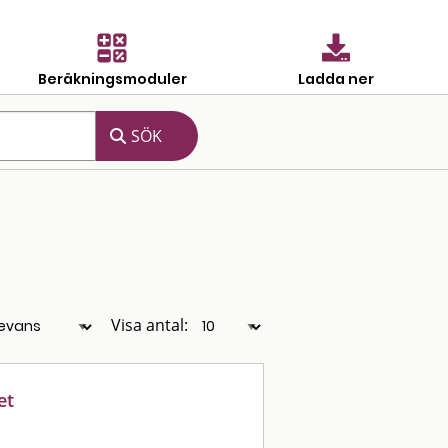
Beräkningsmoduler
Ladda ner
Visa antal:
et