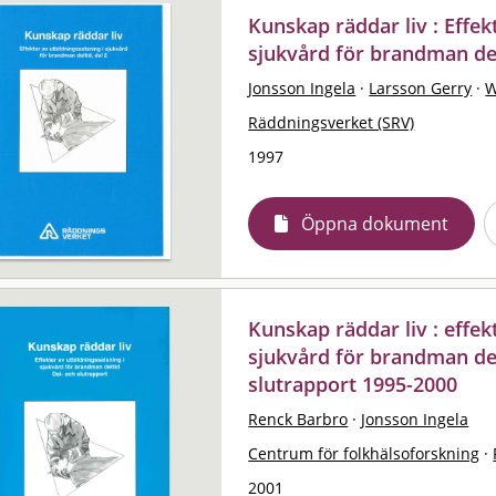
Kunskap räddar liv : Effek
sjukvård för brandman del
Jonsson Ingela
·
Larsson Gerry
·
W
Räddningsverket (SRV)
1997
Öppna dokument
Kunskap räddar liv : effek
sjukvård för brandman del
slutrapport 1995-2000
Renck Barbro
·
Jonsson Ingela
Centrum för folkhälsoforskning
·
2001