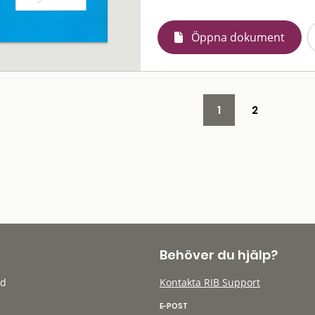
Öppna dokument
1
2
Behöver du hjälp?
öd
Kontakta RIB Support
E-POST