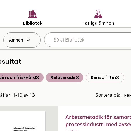
Bibliotek
Farliga ämnen
Ämnen
esultat
in och friskvård
Relaterade
Rensa filter
äffar: 1-10 av 13
Sortera på:
Arbetsmetodik för samor
processindustri med avse