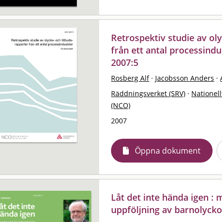
Retrospektiv studie av oly
från ett antal processindus
2007:5
Rosberg Alf
·
Jacobsson Anders
·
Räddningsverket (SRV)
·
Nationell
(NCO)
2007
Öppna dokument
Låt det inte hända igen : 
uppföljning av barnolycko