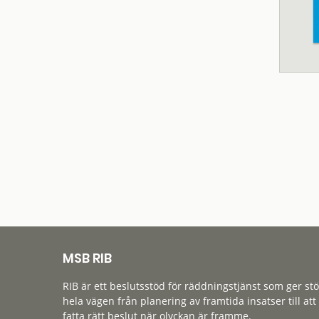
MSB RIB
RIB är ett beslutsstöd för räddningstjänst som ger st
hela vägen från planering av framtida insatser till att
fatta rätt beslut när olyckan är framme.