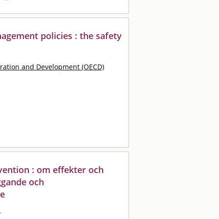
gement policies : the safety
eration and Development (OECD)
ention : om effekter och
yggande och
te
O