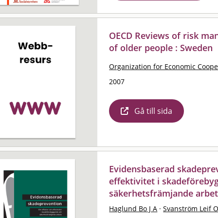
OECD Reviews of risk mana
of older people : Sweden
Organization for Economic Coop
2007
Gå till sida
Evidensbaserad skadeprev
effektivitet i skadeföreb
säkerhetsfrämjande arbe
Haglund Bo J A
·
Svanström Leif 