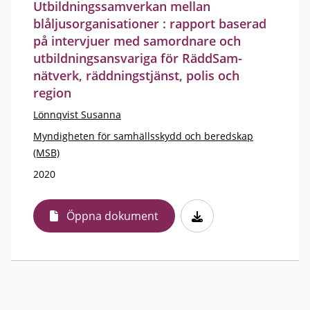
Utbildningssamverkan mellan
blåljusorganisationer : rapport baserad
på intervjuer med samordnare och
utbildningsansvariga för RäddSam-
nätverk, räddningstjänst, polis och
region
Lönnqvist Susanna
Myndigheten för samhällsskydd och beredskap
(MSB)
2020
Öppna dokument