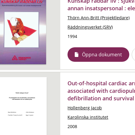
Kunskap räddar liv : sjuk
annan insatspersonal : el
Thörn Ann-Britt (Projektledare)
Räddningsverket (SRV)
1994
Öppna dokument
Out-of-hospital cardiac ar
associated with cardiopul
defibrillation and survival
Hollenberg Jacob
Karolinska institutet
2008