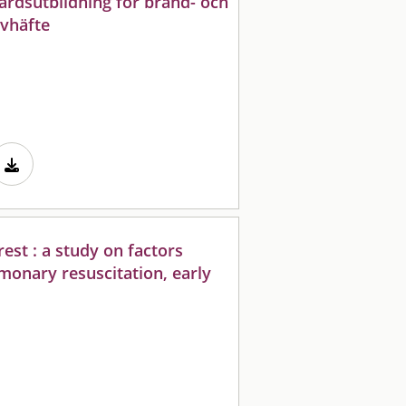
vårdsutbildning för brand- och
evhäfte
rest : a study on factors
monary resuscitation, early