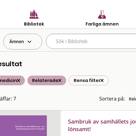
Bibliotek
Farliga ämnen
Ämnen
esultat
medicin
Relaterade
Rensa filter
äffar: 7
Sortera på:
Sambruk av samhällets jo
lönsamt!