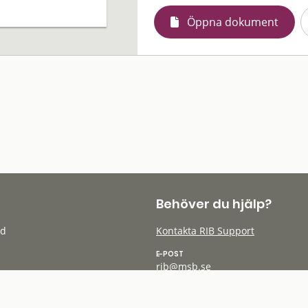
Öppna dokument
Behöver du hjälp?
öd
Kontakta RIB Support
E-POST
rib@msb.se