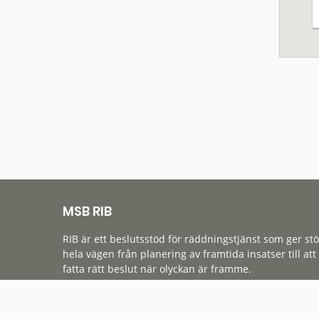
MSB RIB
RIB är ett beslutsstöd för räddningstjänst som ger st
hela vägen från planering av framtida insatser till att
fatta rätt beslut när olyckan är framme.
Tillgänglighet
Cookies