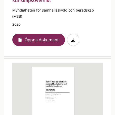
kunskapsöversikt
Myndigheten för samhällsskydd och beredskap
(MSB)
2020
Öppna dokument