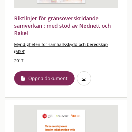
Riktlinjer för gränsöverskridande
samverkan : med stöd av Nødnett och
Rakel
Myndigheten för samhällsskydd och beredskap
(MSB)
2017
Öppna dokument