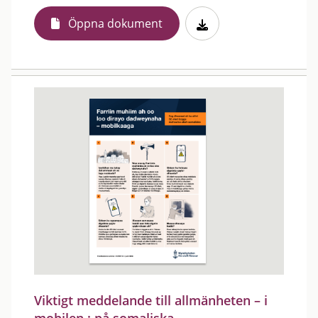
Öppna dokument
Viktigt meddelande till allmänheten – i