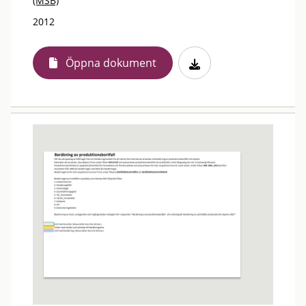
(MSB)
2012
Öppna dokument