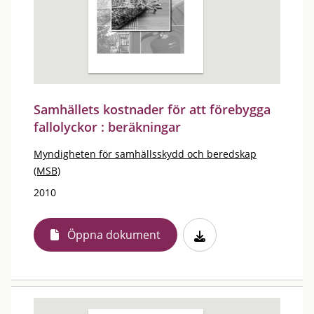
Samhällets kostnader för att förebygga
fallolyckor : beräkningar
Myndigheten för samhällsskydd och beredskap
(MSB)
2010
Öppna dokument