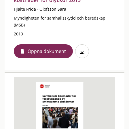
kostnader för olyckor 2015
Hjalte Frida
·
Olofsson Sara
Myndigheten för samhällsskydd och beredskap
(MSB)
2019
Öppna dokument