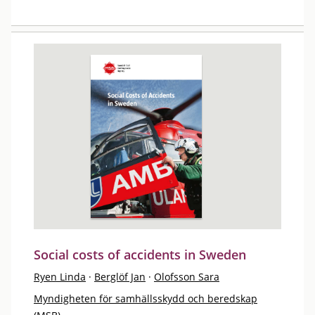
Social costs of accidents in Sweden
Ryen Linda
·
Berglöf Jan
·
Olofsson Sara
Myndigheten för samhällsskydd och beredskap