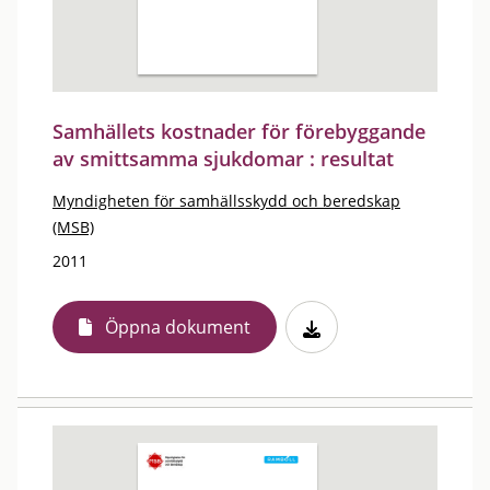
Samhällets kostnader för förebyggande
av smittsamma sjukdomar : resultat
Myndigheten för samhällsskydd och beredskap
(MSB)
2011
Öppna dokument