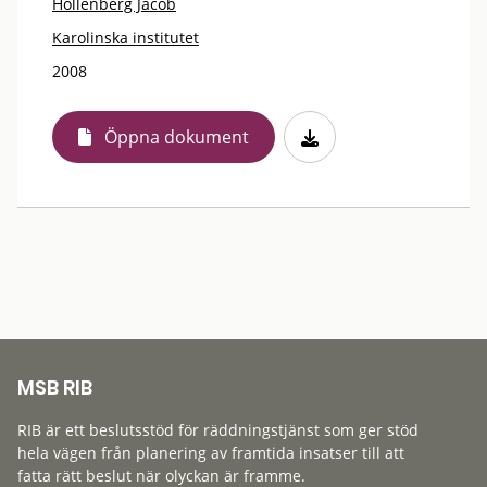
Hollenberg Jacob
Karolinska institutet
2008
Öppna dokument
MSB RIB
RIB är ett beslutsstöd för räddningstjänst som ger stöd
hela vägen från planering av framtida insatser till att
fatta rätt beslut när olyckan är framme.