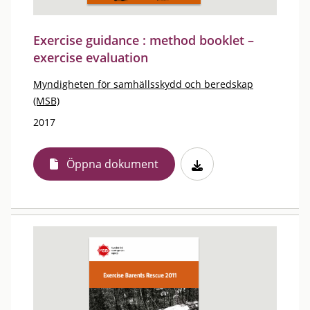
Exercise guidance : method booklet –
exercise evaluation
Myndigheten för samhällsskydd och beredskap
(MSB)
2017
Öppna dokument