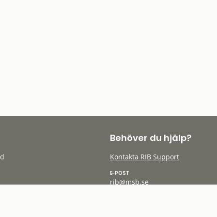
Behöver du hjälp?
öd
Kontakta RIB Support
E-POST
rib@msb.se