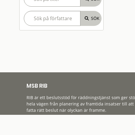
MSB RIB
RIB är ett beslutsstöd för räddningstjänst som ger st
hela vägen från planering av framtida insatser till att
fatta rätt beslut när olyckan är framme.
Tillgänglighet
Cookies