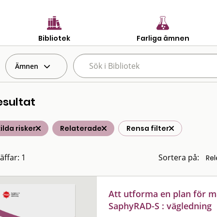
Bibliotek
Farliga ämnen
Ämnen
esultat
ilda risker
Relaterade
Rensa filter
äffar: 1
Sortera på:
Att utforma en plan för 
SaphyRAD-S : vägledning