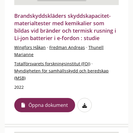
Brandskyddskläders skyddskapacitet-
materialtester med kemikalier som
bildas vid bränder och termisk rusning i
Li-jon batterier i e-fordon : studie
Wingfors Håkan
·
Fredman Andreas
·
Thunell
Marianne
Totalförsvarets forskningsinstitut (FOI)
·
Myndigheten för samhällsskydd och beredskap
(MSB)
2022
Öppna dokument