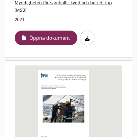
Myndigheten för samhällsskydd och beredskap
(MSB)
2021
Öppna dokument