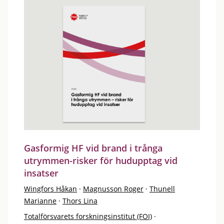
Gasformig HF vid brand i trånga
utrymmen-risker för hudupptag vid
insatser
Wingfors Håkan
·
Magnusson Roger
·
Thunell
Marianne
·
Thors Lina
Totalförsvarets forskningsinstitut (FOI)
·