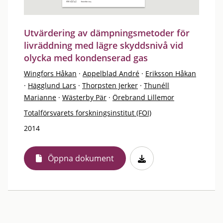
Utvärdering av dämpningsmetoder för
livräddning med lägre skyddsnivå vid
olycka med kondenserad gas
Wingfors Håkan
·
Appelblad André
·
Eriksson Håkan
·
Hägglund Lars
·
Thorpsten Jerker
·
Thunéll
Marianne
·
Wästerby Pär
·
Örebrand Lillemor
Totalförsvarets forskningsinstitut (FOI)
2014
Öppna dokument