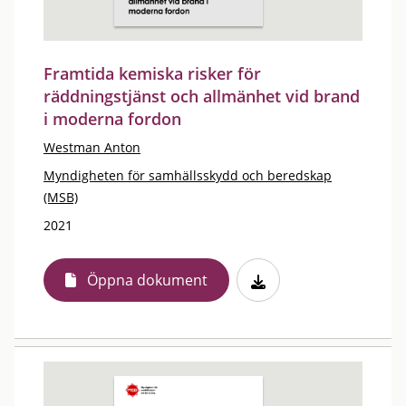
Framtida kemiska risker för
räddningstjänst och allmänhet vid brand
i moderna fordon
Westman Anton
Myndigheten för samhällsskydd och beredskap
(MSB)
2021
Öppna dokument