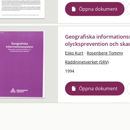
Öppna dokument
Geografiska informationss
olycksprevention och sk
Esko Kurt
·
Rosenberg Tommy
Räddningsverket (SRV)
1994
Öppna dokument