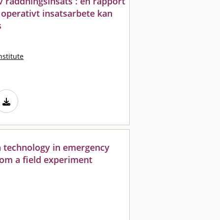
v räddningsinsats : en rapport
operativt insatsarbete kan
s
nstitute
n technology in emergency
rom a field experiment