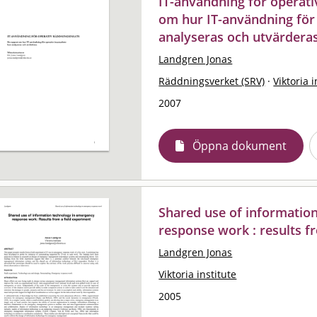
IT-användning för operati
om hur IT-användning för 
analyseras och utvärdera
Landgren Jonas
Räddningsverket (SRV)
·
Viktoria i
2007
Öppna dokument
Shared use of informatio
response work : results f
Landgren Jonas
Viktoria institute
2005