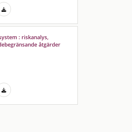
ystem : riskanalys,
adebegränsande åtgärder