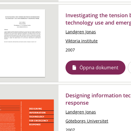
Investigating the tension
technology use and emer
Landgren Jonas
Viktoria institute
2007
Öppna dokument
Designing information te
response
Landgren Jonas
Göteborgs Universitet
2007