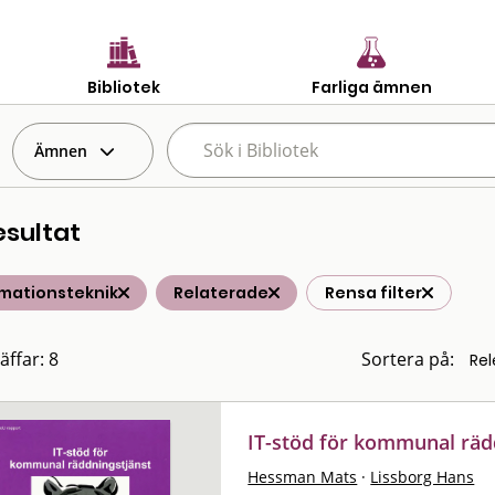
Bibliotek
Farliga ämnen
Ämnen
esultat
rmationsteknik
Relaterade
Rensa filter
äffar: 8
Sortera på:
IT-stöd för kommunal räd
Hessman Mats
·
Lissborg Hans