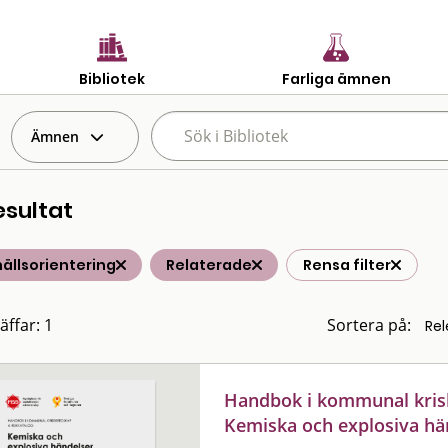
Bibliotek
Farliga ämnen
Ämnen
esultat
ällsorientering
Relaterade
Rensa filter
äffar: 1
Sortera på:
Handbok i kommunal krisb
Kemiska och explosiva hä