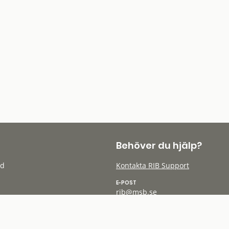
Behöver du hjälp?
öd
Kontakta RIB Support
E-POST
rib@msb.se