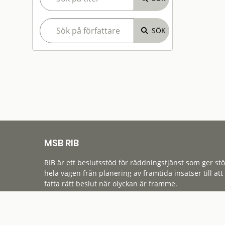
MSB RIB
RIB är ett beslutsstöd för räddningstjänst som ger st
hela vägen från planering av framtida insatser till att
fatta rätt beslut när olyckan är framme.
Tillgänglighet
Cookies