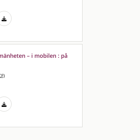
lmänheten – i mobilen : på
CF)