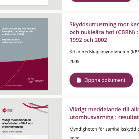
Skyddsutrustning mot kemi
och nukleära hot (CBRN) :
1992 och 2002
Krisberedskapsmyndigheten (KB
2005
Öppna dokument
Viktigt meddelande till a
utomhusvarning : resulta
Myndigheten för samhällsskydd 
2020