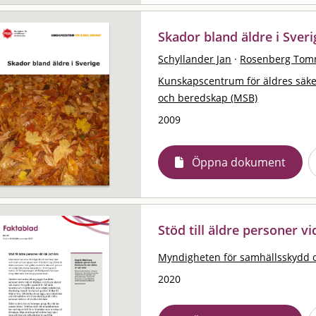
Skador bland äldre i Sveri
Schyllander Jan
·
Rosenberg To
Kunskapscentrum för äldres säk
och beredskap (MSB)
2009
Öppna dokument
Stöd till äldre personer vi
Myndigheten för samhällsskydd 
2020