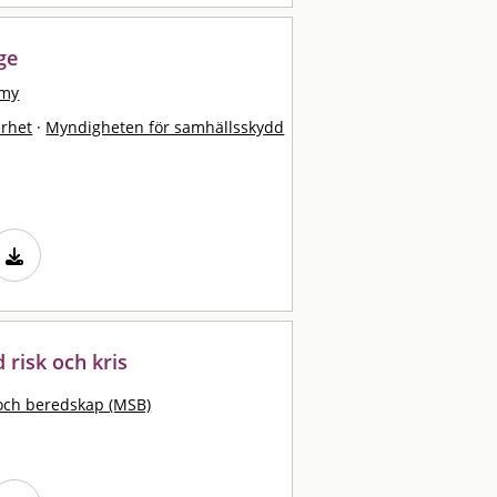
ge
mmy
erhet
·
Myndigheten för samhällsskydd
d risk och kris
och beredskap (MSB)