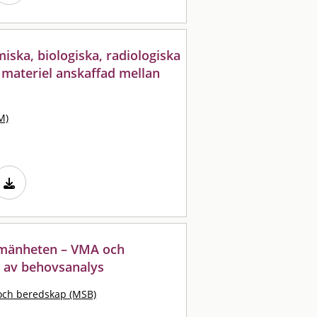
ska, biologiska, radiologiska
 materiel anskaffad mellan
M)
llmänheten – VMA och
t av behovsanalys
och beredskap (MSB)