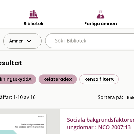
Bibliotek
Farliga ämnen
Ämnen
esultat
lkningsskydd
Relaterade
Rensa filter
äffar: 1-10 av 16
Sortera på:
Sociala bakgrundsfaktore
ungdomar : NCO 2007:13