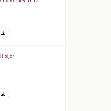
7 t o m 2005-01-12
i oljor