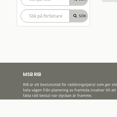
MSB RIB
RIB är ett beslutsstöd för räddningstjänst som ger st
hela vägen från planering av framtida insatser till att
fatta rätt beslut när olyckan är framme.
Tillgänglighet
Cookies