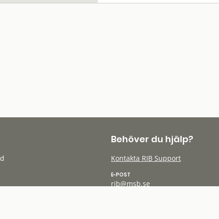
Behöver du hjälp?
öd
Kontakta RIB Support
E-POST
rib@msb.se