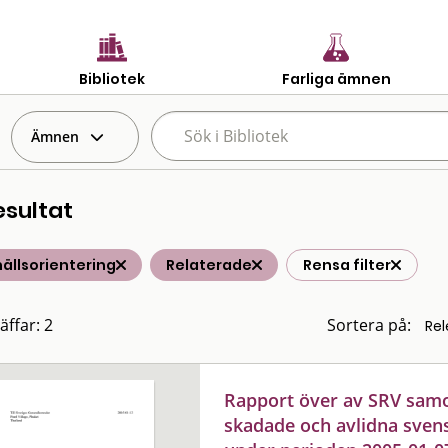
Bibliotek
Farliga ämnen
Ämnen
esultat
ällsorientering
Relaterade
Rensa filter
äffar: 2
Sortera på:
Rapport över av SRV samor
skadade och avlidna sven