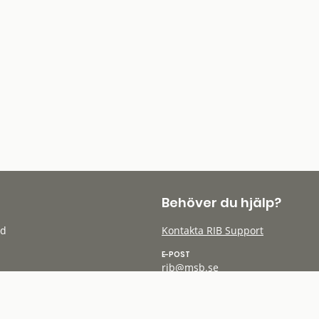
Behöver du hjälp?
öd
Kontakta RIB Support
E-POST
rib@msb.se