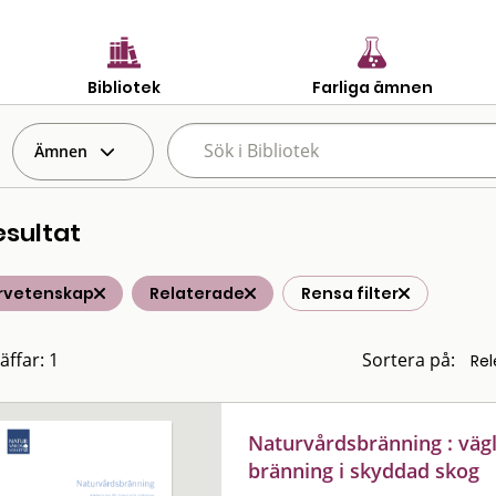
Bibliotek
Farliga ämnen
Ämnen
esultat
rvetenskap
Relaterade
Rensa filter
äffar: 1
Sortera på:
Naturvårdsbränning : väg
bränning i skyddad skog