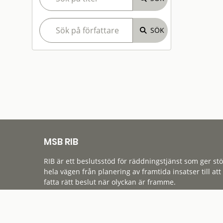
MSB RIB
RIB är ett beslutsstöd för räddningstjänst som ger st
hela vägen från planering av framtida insatser till att
fatta rätt beslut när olyckan är framme.
Tillgänglighet
Cookies