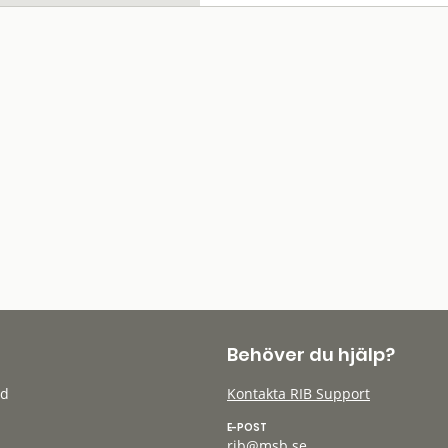
Behöver du hjälp?
öd
Kontakta RIB Support
E-POST
rib@msb.se