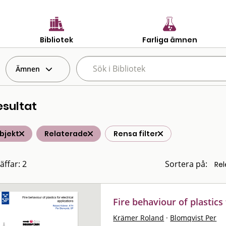
Bibliotek
Farliga ämnen
Ämnen
esultat
bjekt
Relaterade
Rensa filter
äffar: 2
Sortera på:
Fire behaviour of plastics 
Krämer Roland
·
Blomqvist Per