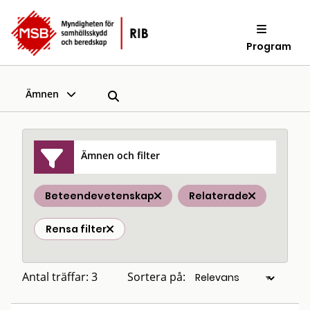
Program
Ämnen
Ämnen och filter
Beteendevetenskap
Relaterade
Rensa filter
Antal träffar: 3
Sortera på: