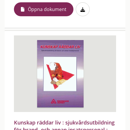
Öppna dokument
Kunskap räddar liv : sjukvårdsutbildning
för brand- och annan insatspersonal :