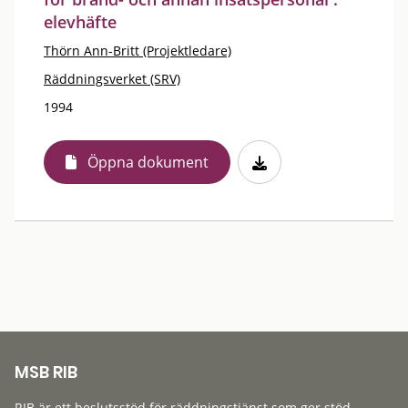
elevhäfte
Thörn Ann-Britt (Projektledare)
Räddningsverket (SRV)
1994
Öppna dokument
MSB RIB
RIB är ett beslutsstöd för räddningstjänst som ger stöd