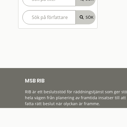
MSB RIB
RIB är ett beslutsstöd för räddningstjänst som ger st
hela vägen från planering av framtida insatser till att
fatta rätt beslut när olyckan är framme.
Tillgänglighet
Cookies