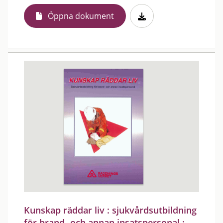
Öppna dokument
Kunskap räddar liv : sjukvårdsutbildning
för brand- och annan insatspersonal :