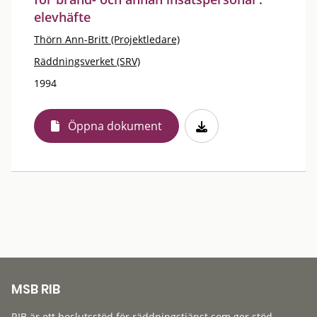
elevhäfte
Thörn Ann-Britt (Projektledare)
Räddningsverket (SRV)
1994
Öppna dokument
MSB RIB
RIB är ett beslutsstöd för räddningstjänst som ger stöd