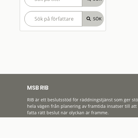
MSB RIB
RIB är ett beslutsstöd för räddningstjänst som ger st
hela vägen från planering av framtida insatser till att
fatta rätt beslut när olyckan är framme.
Tillgänglighet
Cookies