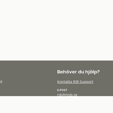
Behöver du hjälp?
öd
Kontakta RIB Support
E-POST
rib@msb.se