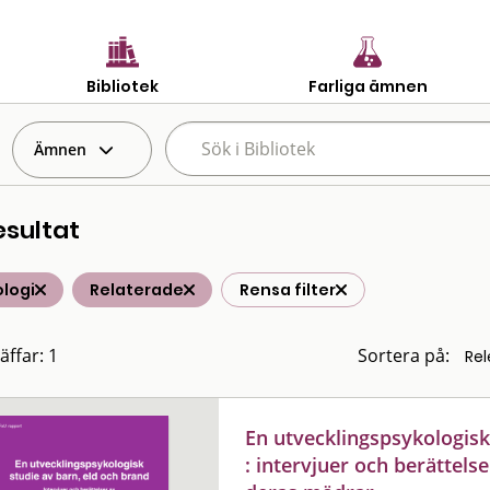
Bibliotek
Farliga ämnen
Ämnen
esultat
logi
Relaterade
Rensa filter
äffar: 1
Sortera på:
En utvecklingspsykologisk
: intervjuer och berättels