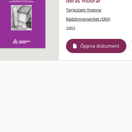
deras mödrar
Terjestam Yvonne
Räddningsverket (SRV)
2002
Öppna dokument