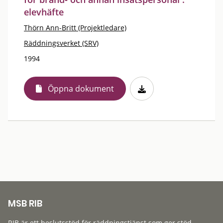
elevhäfte
Thörn Ann-Britt (Projektledare)
Räddningsverket (SRV)
1994
Öppna dokument
MSB RIB
RIB är ett beslutsstöd för räddningstjänst som ger stöd