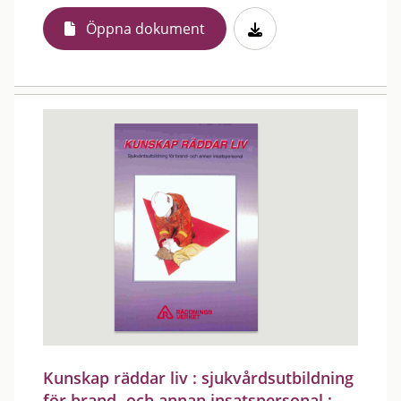
Öppna dokument
Kunskap räddar liv : sjukvårdsutbildning
för brand- och annan insatspersonal :