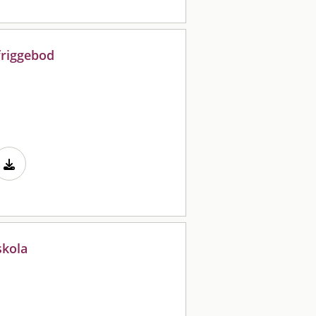
friggebod
skola