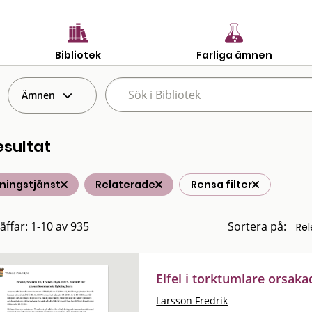
Bibliotek
Farliga ämnen
Ämnen
esultat
ningstjänst
Relaterade
Rensa filter
räffar: 1-10 av 935
Sortera på:
Elfel i torktumlare orsak
Larsson Fredrik