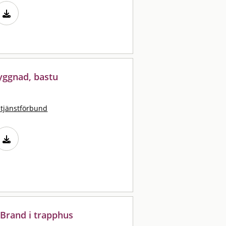
yggnad, bastu
stjänstförbund
 Brand i trapphus