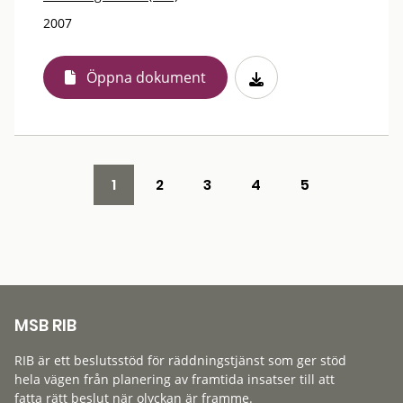
2007
Öppna dokument
1
2
3
4
5
MSB RIB
RIB är ett beslutsstöd för räddningstjänst som ger stöd
hela vägen från planering av framtida insatser till att
fatta rätt beslut när olyckan är framme.