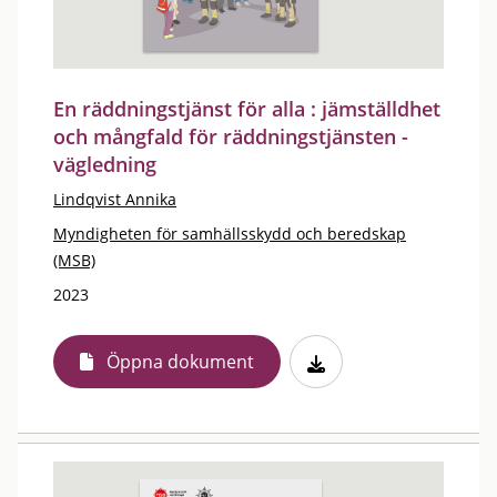
En räddningstjänst för alla : jämställdhet
och mångfald för räddningstjänsten -
vägledning
Lindqvist Annika
Myndigheten för samhällsskydd och beredskap
(MSB)
2023
Öppna dokument