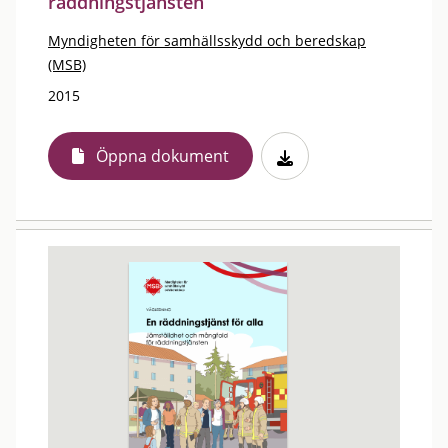
räddningstjänsten
Myndigheten för samhällsskydd och beredskap
(MSB)
2015
Öppna dokument