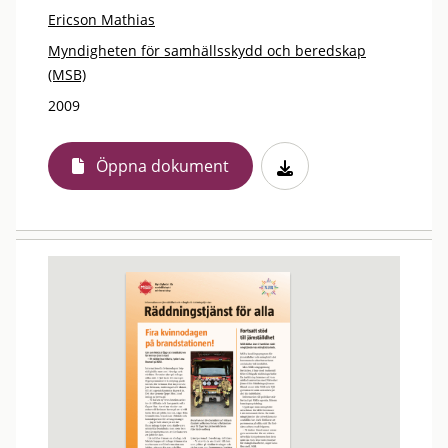
Ericson Mathias
Myndigheten för samhällsskydd och beredskap
(MSB)
2009
Öppna dokument