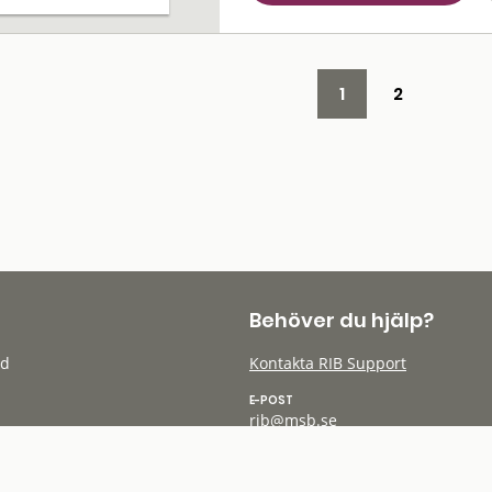
1
2
Behöver du hjälp?
öd
Kontakta RIB Support
E-POST
rib@msb.se