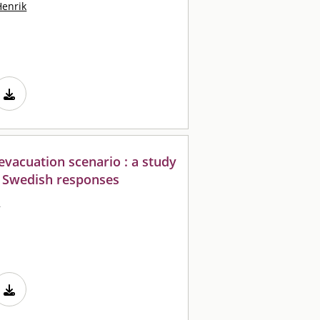
Henrik
 evacuation scenario : a study
 Swedish responses
e