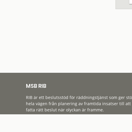
MSB RIB
RIB är ett beslutsstöd för räddningstjänst som ger st
hela vägen från planering av framtida insatser till att
fatta rätt beslut när olyckan är framme.
Tillgänglighet
Cookies