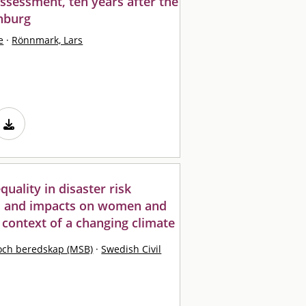
eassessment, ten years after the
enburg
e
·
Rönnmark, Lars
quality in disaster risk
es and impacts on women and
 context of a changing climate
och beredskap (MSB)
·
Swedish Civil