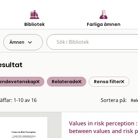
Bibliotek
Farliga ämnen
Ämnen
esultat
endevetenskap
Relaterade
Rensa filter
äffar: 1-10 av 16
Sortera på:
Values in risk perception :
between values and risk p