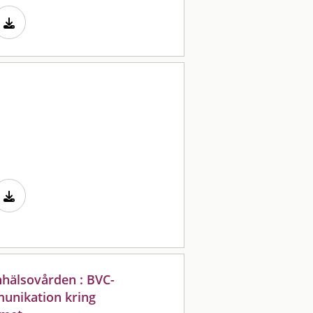
hälsovården : BVC-
unikation kring