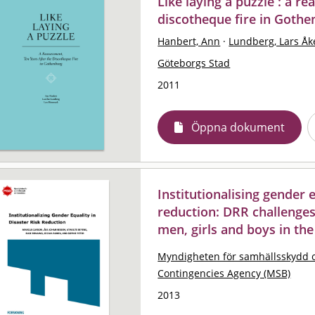
Like laying a puzzle : a r
discotheque fire in Goth
Hanbert, Ann
·
Lundberg, Lars Åk
Göteborgs Stad
2011
Öppna dokument
Institutionalising gender e
reduction: DRR challeng
men, girls and boys in the
Myndigheten för samhällsskydd 
Contingencies Agency (MSB)
2013