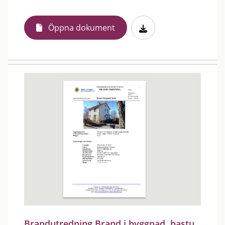
Öppna dokument
Brandutredning Brand i byggnad, bastu