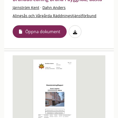
Järnström Kent
·
Dahn Anders
Alingsås och Vårgårda Räddningstjänstförbund
Öppna dokument