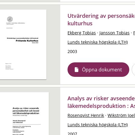
Utvärdering av personsäk
kulturhus
Ekberg Tobias
·
Jansson Tobias
·
Lunds tekniska högskola (LTH)
2003
Öppna dokument
Analys av risker avseend
läkemedelsproduktion : A
Rosenqvist Henrik
·
Wikström Joe
Lunds tekniska högskola (LTH)
2007