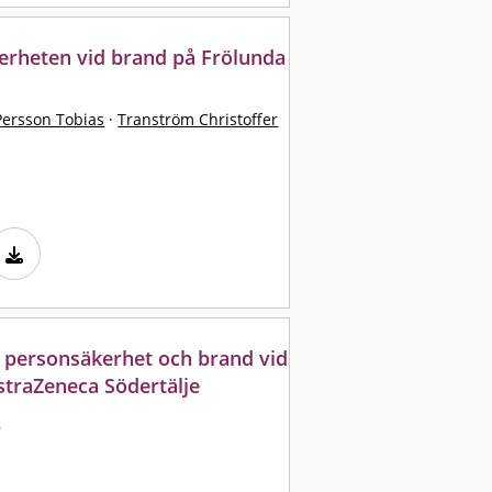
erheten vid brand på Frölunda
Persson Tobias
·
Tranström Christoffer
e personsäkerhet och brand vid
straZeneca Södertälje
l