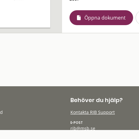
Öppna dokument
Behöver du hjälp?
öd
Kontakta RIB Support
E-POST
rib@msb.se