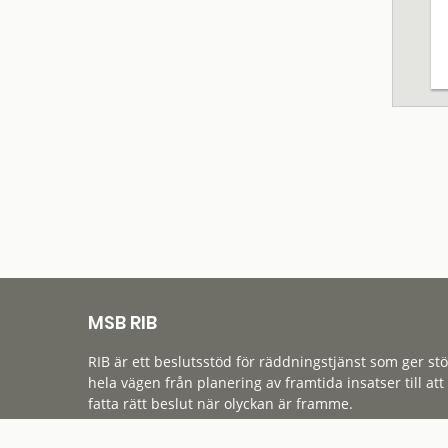
MSB RIB
RIB är ett beslutsstöd för räddningstjänst som ger st
hela vägen från planering av framtida insatser till att
fatta rätt beslut när olyckan är framme.
Tillgänglighet
Cookies