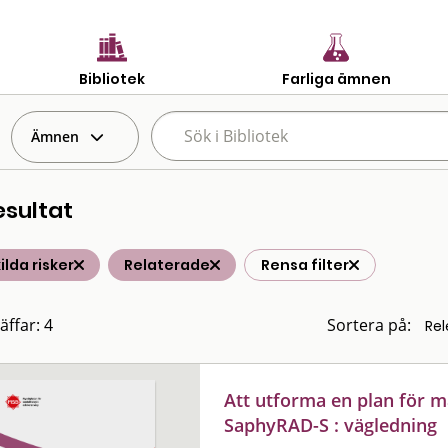
Bibliotek
Farliga ämnen
Ämnen
esultat
ilda risker
Relaterade
Rensa filter
äffar: 4
Sortera på:
Att utforma en plan för 
SaphyRAD-S : vägledning