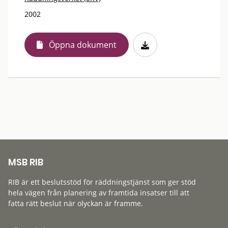
2002
Öppna dokument
MSB RIB
RIB är ett beslutsstöd för räddningstjänst som ger stöd
hela vägen från planering av framtida insatser till att
fatta rätt beslut när olyckan är framme.