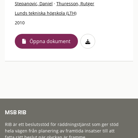
Stepanovic, Daniel
·
Thuresson, Rutger
Lunds tekniska högskola (LTH)
2010
Öppna dokument
MSB RIB
RIB är ett beslutsstöd för räddningstjänst som ger stöd
hela vägen från planering av framtida insatser till att
fatta rätt beslut när olyckan är framme.