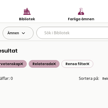
Bibliotek
Farliga ämnen
Ämnen
esultat
rvetenskap
Relaterade
Rensa filter
äffar: 0
Sortera på: