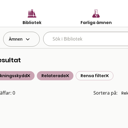
Bibliotek
Farliga ämnen
Ämnen
esultat
lkningsskydd
Relaterade
Rensa filter
äffar: 0
Sortera på: