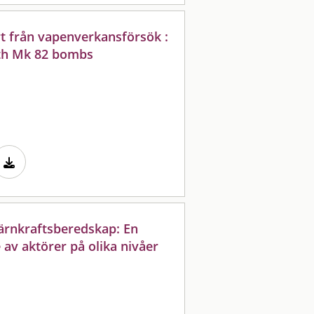
rt från vapenverkansförsök :
ith Mk 82 bombs
ärnkraftsberedskap: En
 av aktörer på olika nivåer