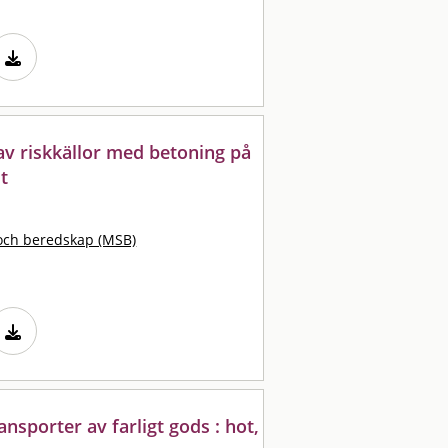
 av riskkällor med betoning på
t
och beredskap (MSB)
nsporter av farligt gods : hot,