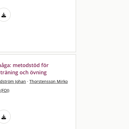
måga: metodstöd för
 träning och övning
dström Johan
·
Thorstensson Mirko
 (FOI)