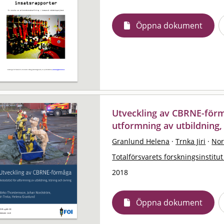
Öppna dokument
Utveckling av CBRNE-för
utformning av utbildning,
Granlund Helena
·
Trnka Jiri
·
Nor
Totalförsvarets forskningsinstitut
2018
Öppna dokument