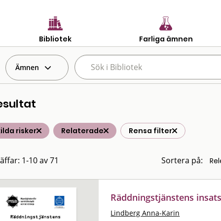
Bibliotek
Farliga ämnen
Ämnen
esultat
ilda risker
Relaterade
Rensa filter
äffar: 1-10 av 71
Sortera på:
Räddningstjänstens insat
Lindberg Anna-Karin