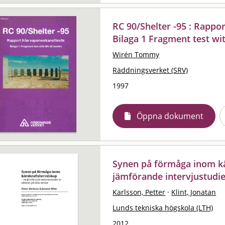
RC 90/Shelter -95 : Rappo
Bilaga 1 Fragment test w
Wirén Tommy
Räddningsverket (SRV)
1997
Öppna dokument
Synen på förmåga inom k
jämförande intervjustudie
Karlsson, Petter
·
Klint, Jonatan
Lunds tekniska högskola (LTH)
2012