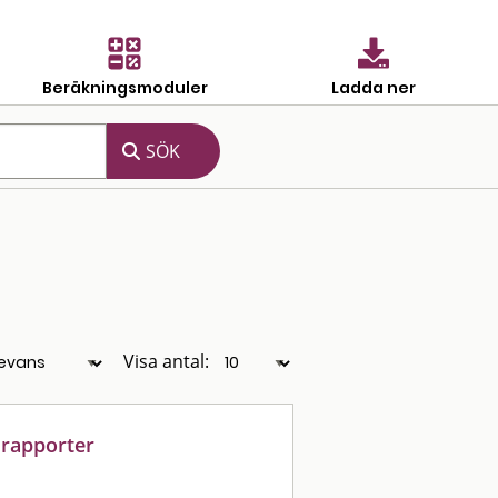
Beräkningsmoduler
Ladda ner
Visa antal:
srapporter