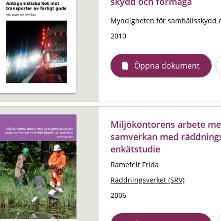
skydd och förmåga
Myndigheten för samhällsskydd 
2010
Öppna dokument
Miljökontorens arbete me
samverkan med räddningstj
enkätstudie
Ramefelt Frida
Räddningsverket (SRV)
2006