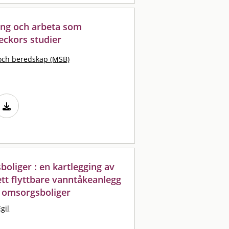
ing och arbeta som
eckors studier
och beredskap (MSB)
oliger : en kartlegging av
ett flyttbare vanntåkeanlegg
i omsorgsboliger
gil