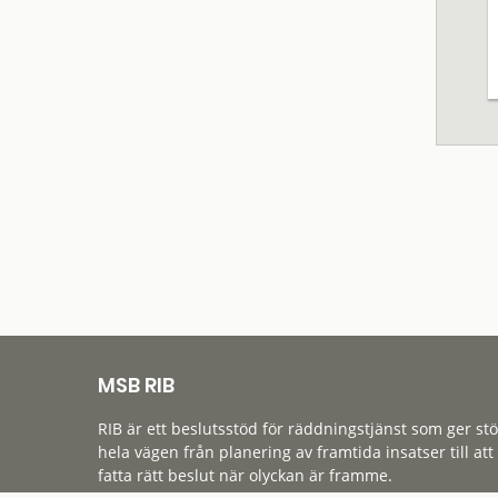
MSB RIB
RIB är ett beslutsstöd för räddningstjänst som ger st
hela vägen från planering av framtida insatser till att
fatta rätt beslut när olyckan är framme.