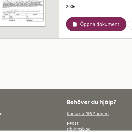
2006
Öppna dokument
Behöver du hjälp?
öd
Kontakta RIB Support
E-POST
rib@msb.se