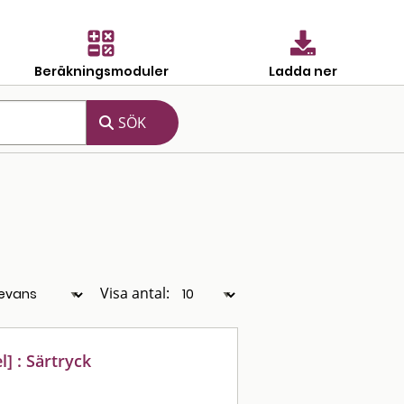
Beräkningsmoduler
Ladda ner
Visa antal:
l] : Särtryck