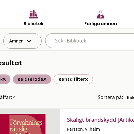
Bibliotek
Farliga ämnen
Ämnen
esultat
ik
Relaterade
Rensa filter
äffar: 4
Sortera på:
Skäligt brandskydd [Artike
Persson, Vilhelm