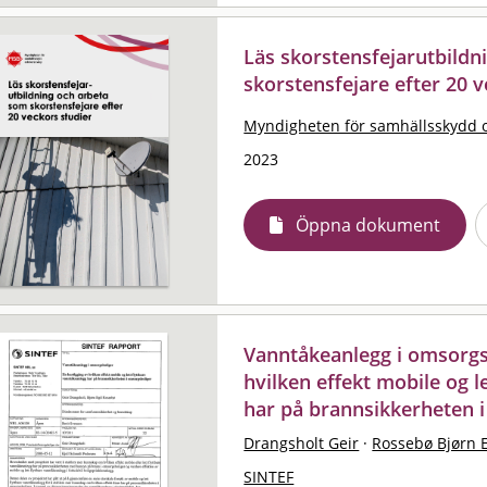
Läs skorstensfejarutbildn
skorstensfejare efter 20 v
Myndigheten för samhällsskydd 
2023
Öppna dokument
Vanntåkeanlegg i omsorgsb
hvilken effekt mobile og l
har på brannsikkerheten 
Drangsholt Geir
·
Rossebø Bjørn E
SINTEF