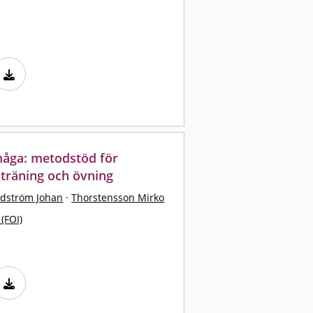
måga: metodstöd för
 träning och övning
dström Johan
·
Thorstensson Mirko
 (FOI)