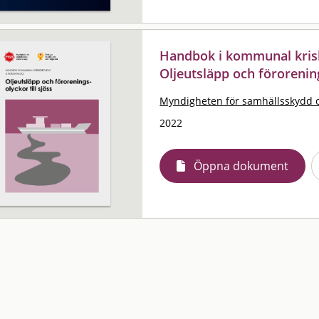
Handbok i kommunal krisb
Oljeutsläpp och förorening
Myndigheten för samhällsskydd 
2022
Öppna dokument