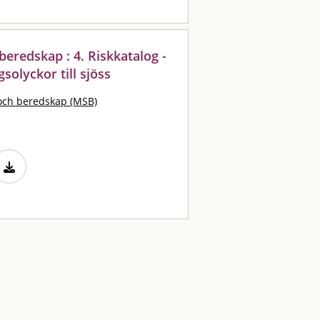
eredskap : 4. Riskkatalog -
solyckor till sjöss
och beredskap (MSB)