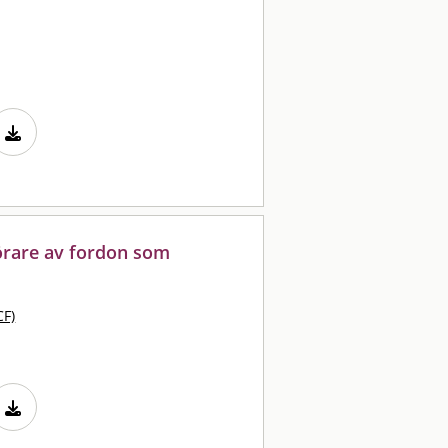
örare av fordon som
CF)