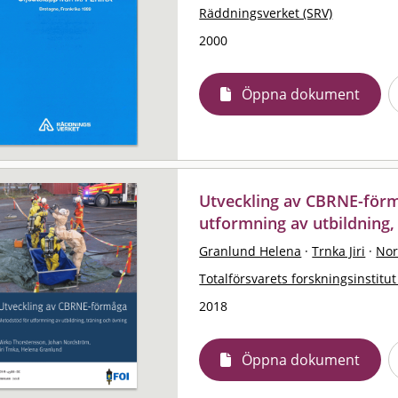
Räddningsverket (SRV)
2000
Öppna dokument
Utveckling av CBRNE-för
utformning av utbildning,
Granlund Helena
·
Trnka Jiri
·
Nor
Totalförsvarets forskningsinstitut
2018
Öppna dokument