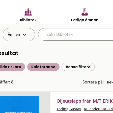
Bibliotek
Farliga ämnen
Ämnen
esultat
ilda risker
Relaterade
Rensa filter
äffar: 8
Sortera på:
Oljeutsläpp från M/T ERIK
Törling Gustav
·
Kulander Karl-Er