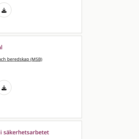
l
och beredskap (MSB)
 säkerhetsarbetet