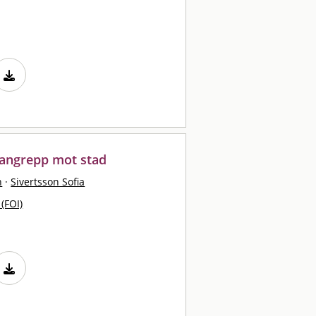
angrepp mot stad
n
·
Sivertsson Sofia
 (FOI)