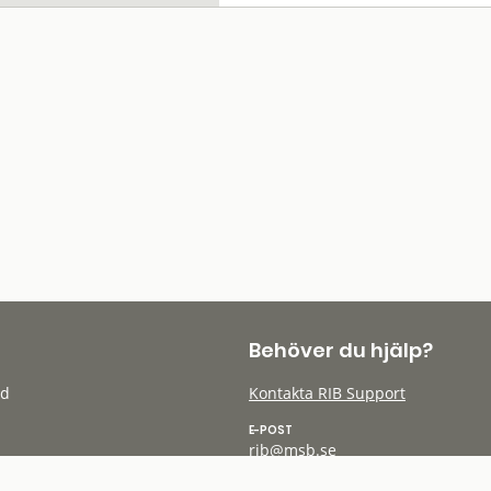
Behöver du hjälp?
öd
Kontakta RIB Support
E-POST
rib@msb.se