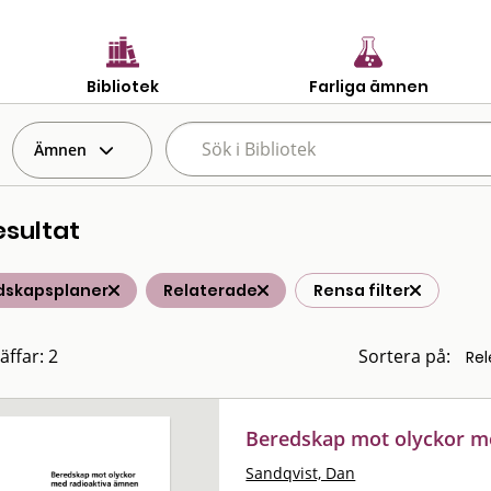
Bibliotek
Farliga ämnen
Ämnen
esultat
dskapsplaner
Relaterade
Rensa filter
äffar: 2
Sortera på:
Beredskap mot olyckor m
Sandqvist, Dan