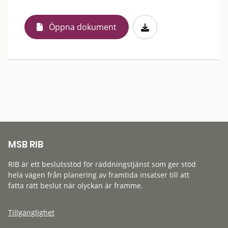
Öppna dokument
MSB RIB
RIB är ett beslutsstöd för räddningstjänst som ger stöd
hela vägen från planering av framtida insatser till att
fatta rätt beslut när olyckan är framme.
Tillgänglighet