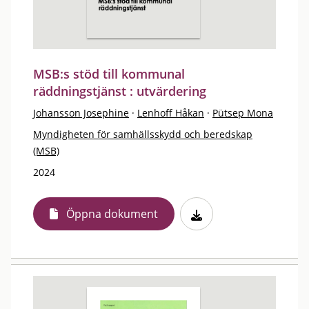
MSB:s stöd till kommunal
räddningstjänst : utvärdering
Johansson Josephine
·
Lenhoff Håkan
·
Pütsep Mona
Myndigheten för samhällsskydd och beredskap
(MSB)
2024
Öppna dokument