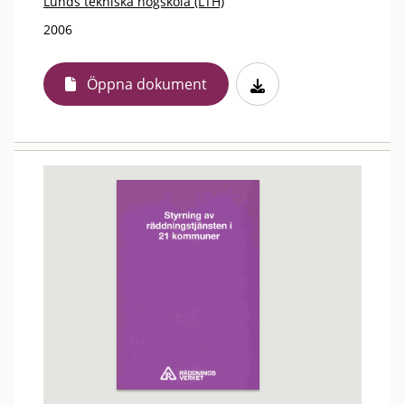
Lunds tekniska högskola (LTH)
2006
Öppna dokument