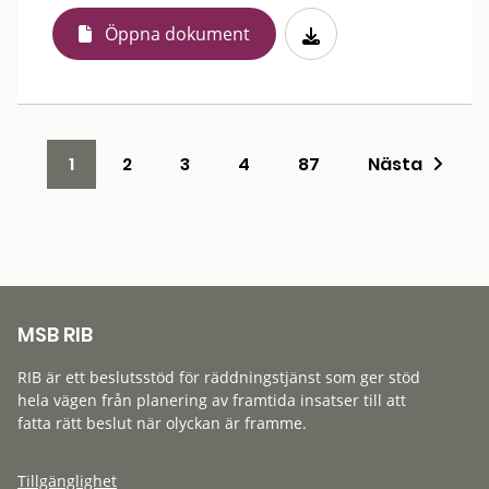
Öppna dokument
1
2
3
4
87
Nästa
MSB RIB
RIB är ett beslutsstöd för räddningstjänst som ger stöd
hela vägen från planering av framtida insatser till att
fatta rätt beslut när olyckan är framme.
Tillgänglighet