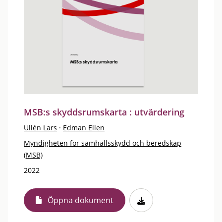
MSB:s skyddsrumskarta : utvärdering
Ullén Lars
·
Edman Ellen
Myndigheten för samhällsskydd och beredskap
(MSB)
2022
Öppna dokument