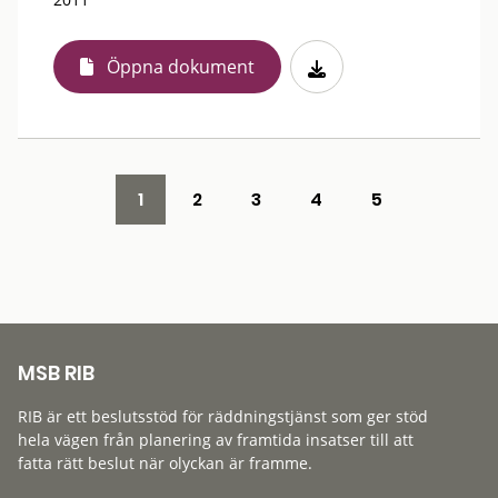
Öppna dokument
1
2
3
4
5
MSB RIB
RIB är ett beslutsstöd för räddningstjänst som ger stöd
hela vägen från planering av framtida insatser till att
fatta rätt beslut när olyckan är framme.