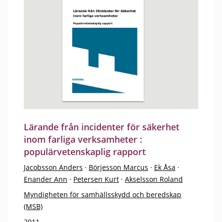
Lärande från incidenter för säkerhet
inom farliga verksamheter :
populärvetenskaplig rapport
Jacobsson Anders
·
Börjesson Marcus
·
Ek Åsa
·
Enander Ann
·
Petersen Kurt
·
Akselsson Roland
Myndigheten för samhällsskydd och beredskap
(MSB)
2011