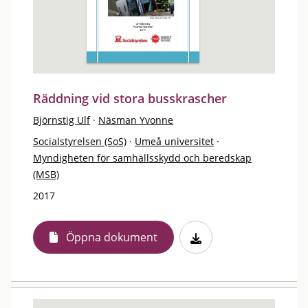
Räddning vid stora busskrascher
Björnstig Ulf
·
Näsman Yvonne
Socialstyrelsen (SoS)
·
Umeå universitet
·
Myndigheten för samhällsskydd och beredskap
(MSB)
2017
Öppna dokument