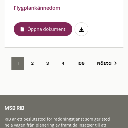
Flygplankännedom
Öppna dokument
1
2
3
4
109
Nästa
MSB RIB
RIB är ett beslutsstöd för räddningstjänst som ger stöd
hela vägen från planering av framtida insatser till att