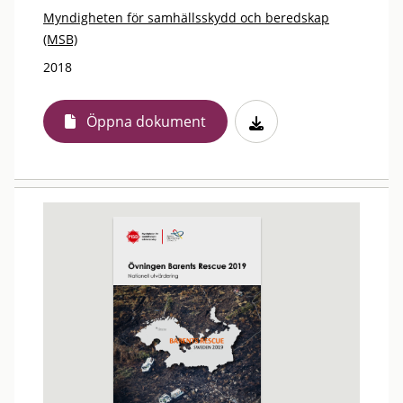
Myndigheten för samhällsskydd och beredskap
(MSB)
2018
Öppna dokument