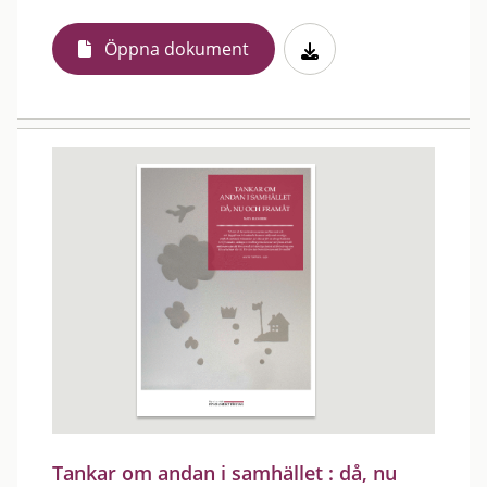
Öppna dokument
Tankar om andan i samhället : då, nu