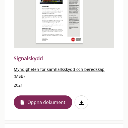
Signalskydd
Myndigheten för samhällsskydd och beredskap
(MSB)
2021
Öppna dokument