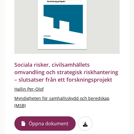
Sociala risker, civilsamhällets
omvandling och strategisk riskhantering
– slutsatser från ett forskningsprojekt
Hallin Per-Olof
Myndigheten för samhällsskydd och beredskap
(MSB)
Öppna dokument