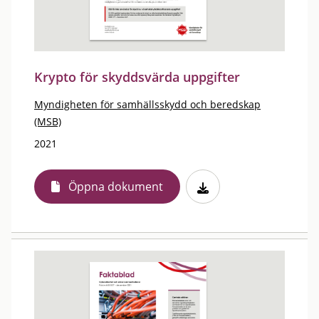
Krypto för skyddsvärda uppgifter
Myndigheten för samhällsskydd och beredskap
(MSB)
2021
Öppna dokument